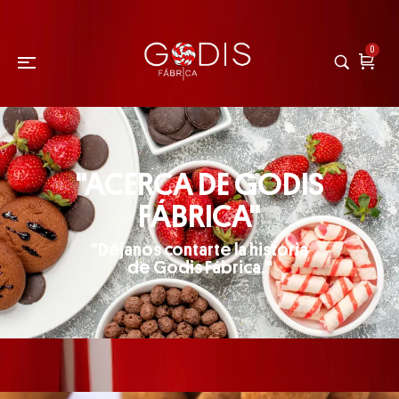
0
"ACERCA DE GODIS
FÁBRICA"
"Déjanos contarte la historia
de Godis Fábrica."