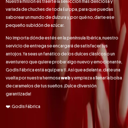
Nuestra misión es traerte la selección más deliciosa y
variada de chuches de toda Europa, para que puedas
saborear un mundo de dulzura y, por qué no, darte ese
pequeño subidón de azúcar.
No importa dónde estés en la península ibérica, nuestro
servicio de entrega se encargará de satisfacer tus
antojos. Ya seas un fanático de los dulces clásicos o un
aventurero que quiere probar algo nuevo y emocionante,
Godis Fábrica está aquí para ti. Así que adelante, date una
vuelta por nuestra hermosa
web
y empieza a llenar la bolsa
de caramelos de tus sueños. ¡Dulce diversión
garantizada!
❤️: Godis Fábrica