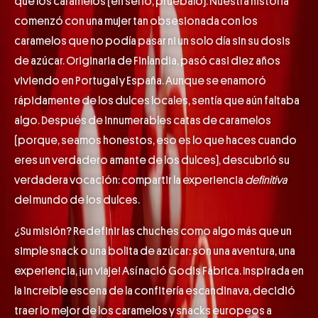
que los caramelos (en serio, pruébalo). Nuestra historia
comenzó con una mujer tan obsesionada con los
caramelos que no podía pasar ni un solo día sin su dosis
de azúcar. Originaria de Finlandia, pasó casi diez años
viviendo en Portugal y España. Aunque se enamoró
rápidamente de los dulces locales, sentía que aún faltaba
algo. Después de innumerables catas de caramelos
(porque, seamos honestos, eso es lo que haces cuando
eres un verdadero amante de los dulces), descubrió su
verdadera vocación: compartir la experiencia
definitiva
del mundo de los dulces.
¿Su misión? Redefinir las chuches como algo más que un
simple snack o una bolita de azúcar: son una aventura, una
experiencia, ¡un viaje! Así nació Godis Fábrica. Inspirada en
la increíble escena de la confitería escandinava, decidió
traer lo mejor de los caramelos y snacks europeos a