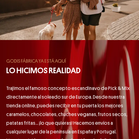
GODIS FÁBRICA YA ESTÁ AQUÍ
LO HICIMOS REALIDAD
Trajimos el famoso concepto escandinavo de Pick & Mix
directamente al soleado sur de Europa. Desde nuestra
tienda online, puedes recibir en tu puerta los mejores
caramelos, chocolates, chuches veganas, frutos secos,
patatas fritas... ¡lo que quieras! Hacemos envíos a
cualquier lugar de la península en España y Portugal.