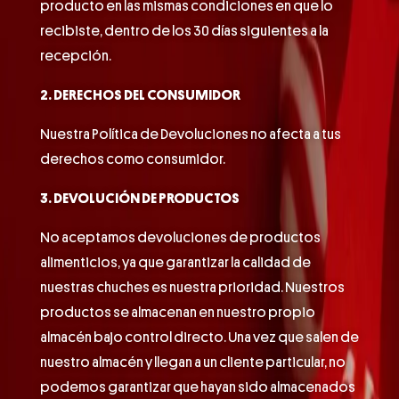
producto en las mismas condiciones en que lo
recibiste, dentro de los 30 días siguientes a la
recepción.
2. DERECHOS DEL CONSUMIDOR
Nuestra Política de Devoluciones no afecta a tus
derechos como consumidor.
3. DEVOLUCIÓN DE PRODUCTOS
No aceptamos devoluciones de productos
alimenticios, ya que garantizar la calidad de
nuestras chuches es nuestra prioridad. Nuestros
productos se almacenan en nuestro propio
almacén bajo control directo. Una vez que salen de
nuestro almacén y llegan a un cliente particular, no
podemos garantizar que hayan sido almacenados