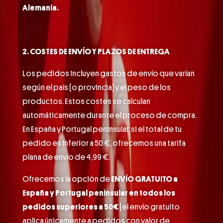
Alemania.
2. COSTES DE ENVÍO Y PLAZOS DE ENTREGA
Los pedidos incluyen gastos de envío que varían
según el país (o provincia) y el peso de los
productos. Estos costes se calculan
automáticamente durante el proceso de compra.
En España y Portugal peninsular, si el total de tu
pedido es inferior a 50 €, ofrecemos una tarifa
plana de envío de 4,99 €.
Ofrecemos la opción de
ENVÍO GRATUITO a
España y Portugal peninsular en todos los
pedidos superiores a 50€
(el envío gratuito
aplica únicamente a pedidos con valor de