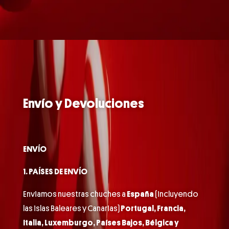
Envío y Devoluciones
ENVÍO
1. PAÍSES DE ENVÍO
Enviamos nuestras chuches a
España
(incluyendo
las islas Baleares y Canarias)
Portugal, Francia,
Italia, Luxemburgo, Países Bajos, Bélgica y