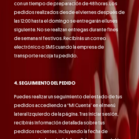
con un tiempo de preparación de 48 horas. Los
pedidos realizados desde el viernes después de
las 12:00 hasta el domingo se entregarán el lunes
siguiente. No se realizan entregas durante fines
de semana ni festivos. Recibirás un correo
electrónico o SMS cuando la empresa de
transporte recoja tu pedido.
4. SEGUIMIENTO DEL PEDIDO
Puedes realizar un seguimiento del estado de tus
pedidos accediendo a “Mi Cuenta” en el menú
lateral izquierdo de la página. Tras iniciar sesión,
recibirás información detallada sobre tus
pedidos recientes, incluyendo la fecha de