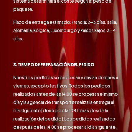
sistema determinará el coste según el peso del
paquete.
Plazo de entrega estimado: Francia: 2–3 días. Italia,
Alemania, Bélgica, Luxemburgo y Países Bajos: 3–4
días.
3. TIEMPO DE PREPARACIÓN DEL PEDIDO
Nuestros pedidos se procesan y envían de lunes a
viernes, excepto festivos. Todos los pedidos
realizados antes de las 14:00 se procesan el mismo
día y la agencia de transporte realiza la entrega al
día siguiente (dentro de las 24 horas desde la
realización del pedido). Los pedidos realizados
después de las 14:00 se procesan al día siguiente,