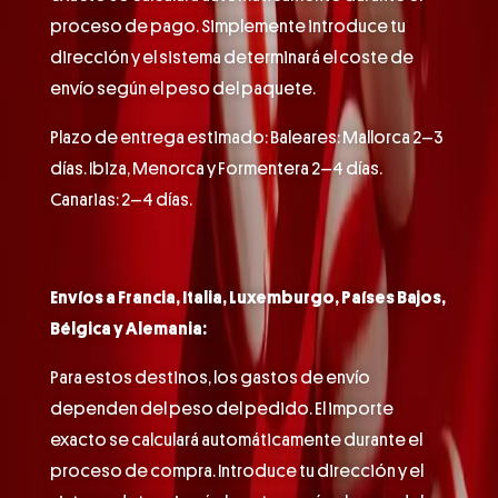
proceso de pago. Simplemente introduce tu
dirección y el sistema determinará el coste de
envío según el peso del paquete.
Plazo de entrega estimado: Baleares: Mallorca 2–3
días. Ibiza, Menorca y Formentera 2–4 días.
Canarias: 2–4 días.
Envíos a Francia, Italia, Luxemburgo, Países Bajos,
Bélgica y Alemania:
Para estos destinos, los gastos de envío
dependen del peso del pedido. El importe
exacto se calculará automáticamente durante el
proceso de compra. Introduce tu dirección y el