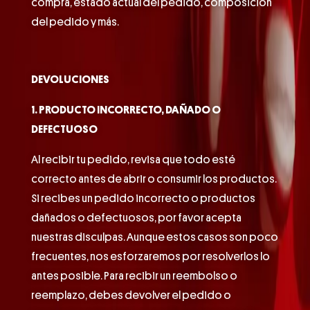
compra, estado actual del pedido, composición
del pedido y más.
DEVOLUCIONES
1. PRODUCTO INCORRECTO, DAÑADO O
DEFECTUOSO
Al recibir tu pedido, revisa que todo esté
correcto antes de abrir o consumir los productos.
Si recibes un pedido incorrecto o productos
dañados o defectuosos, por favor acepta
nuestras disculpas. Aunque estos casos son poco
frecuentes, nos esforzaremos por resolverlos lo
antes posible. Para recibir un reembolso o
reemplazo, debes devolver el pedido o