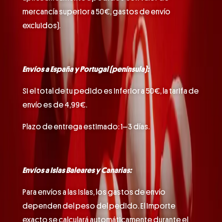
mercancía superior a 50€, gastos de envío
excluidos).
Envíos a España y Portugal (península):
Si el total de tu pedido es inferior a 50€, la tarifa de
envío es de 4,99€.
Plazo de entrega estimado: 1–3 días.
Envíos a Islas Baleares y Canarias:
Para envíos a las islas, los gastos de envío
dependen del peso del pedido. El importe
exacto se calculará automáticamente durante el