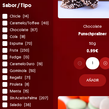
Sabor / Tipo
Chicle
(14)
Caramelo/Toffee
(40)
Chocolate
Chocolate
(67)
Punschpraliner
Cola
(18)
Espuma
(70)
50g
Fruta
(230)
0.99
€
Fudge
(13)
Caramelo Duro
(19)
Gominola
(50)
Regaliz
(71)
AÑADIR
Piruleta
(8)
Menta
(15)
Sin Aceite Palma
(207)
Salado
(36)