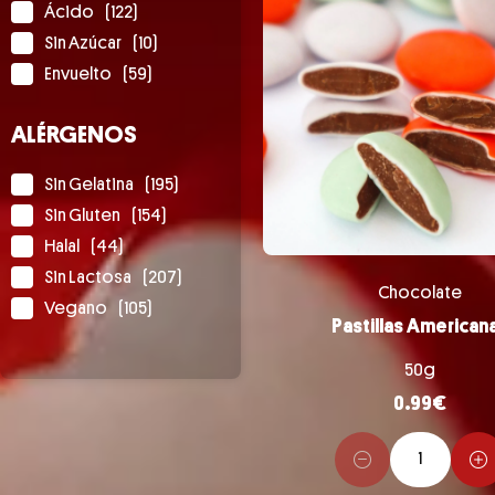
Ácido
(122)
Sin Azúcar
(10)
Envuelto
(59)
ALÉRGENOS
Sin Gelatina
(195)
Sin Gluten
(154)
Halal
(44)
Sin Lactosa
(207)
Chocolate
Vegano
(105)
Pastillas American
50g
0.99
€