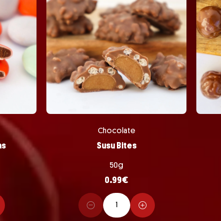
Chocolate
as
Susu Bites
50g
0.99
€