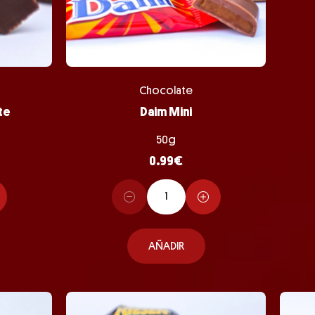
Chocolate
te
Daim Mini
50g
0.99
€
AÑADIR