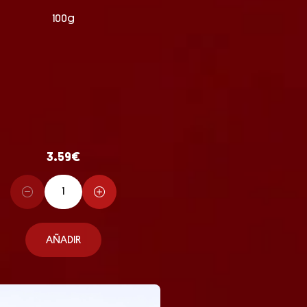
100g
3.59
€
AÑADIR