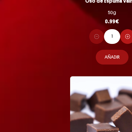
Oso de Espuma Vaini
50g
0.99
€
AÑADIR