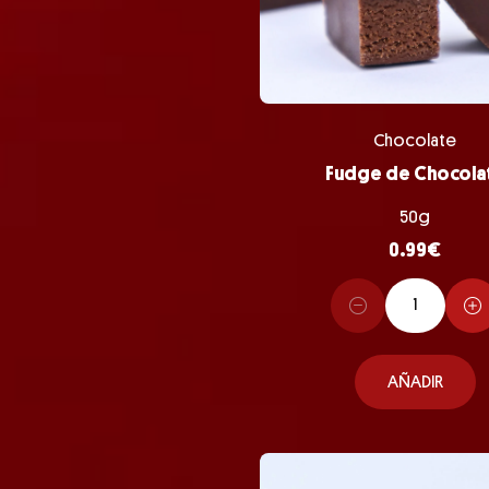
Chocolate
Fudge de Chocola
50g
0.99
€
AÑADIR