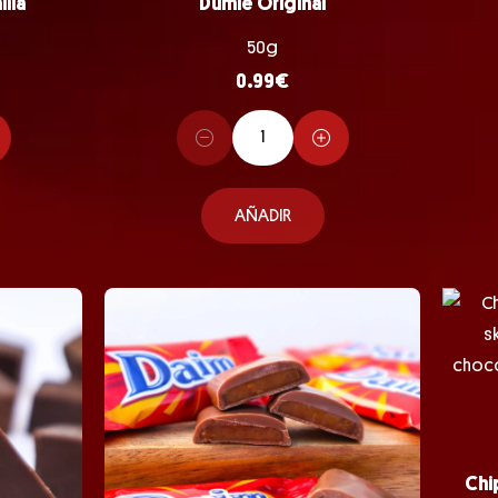
lla
Dumle Original
50g
0.99
€
AÑADIR