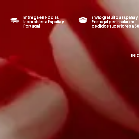
Entrega en 1-2 días
Envío gratuito a España y
laborables a España y
Portugal peninsular en
Portugal
pedidos superiores a 5
INI