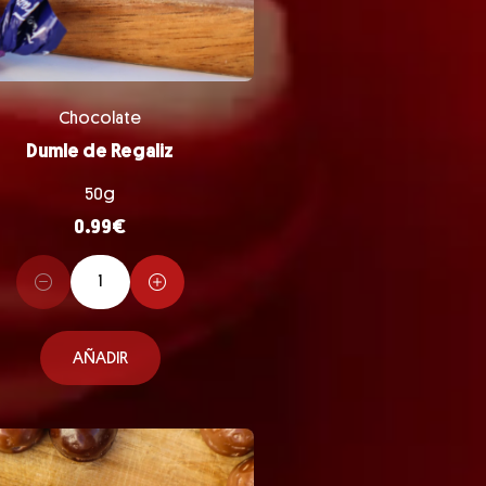
Chocolate
Dumle de Regaliz
50g
0.99
€
AÑADIR