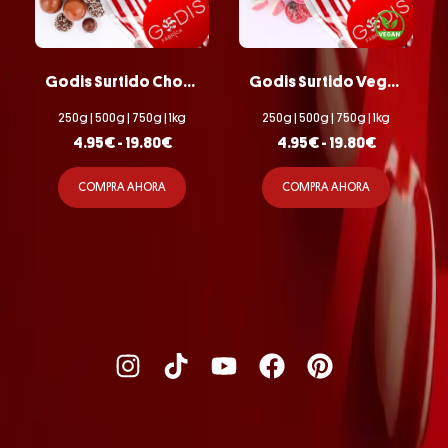
Godis Surtido Chocolate
Godis Surtido Vegano
250g | 500g | 750g | 1kg
250g | 500g | 750g | 1kg
4.95
€
-
19.80
€
4.95
€
-
19.80
€
COMPRA AHORA
COMPRA AHORA