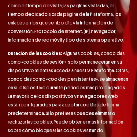
como el tiempo de visita, las páginas visitadas, el
tiempo dedicado a cada página de la Plataforma, los
enlaces en los que se hizo clic y la información de
conversión, Protocolo de Internet. (IP), navegador,
información de red móvil y tipo de sistema operativo.
Duración de las cookies:
Algunas cookies, conocidas
como «cookies de sesión», solo permanecerán en su
dispositivo mientras acceda a nuestra Plataforma. Otras,
conocidas como «cookies persistentes», se almacenan
en su dispositivo durante períodos más prolongados.
La mayoría de los dispositivos y navegadores web
están configurados para aceptar cookies de forma
predeterminada. Si lo prefieres puedes eliminar o
rechazar las cookies. Puede obtener más información
sobre cómo bloquear las cookies visitando