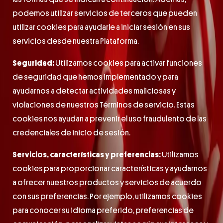
podemos utilizar servicios de terceros que pueden
utilizar cookies para ayudarle a iniciar sesión en sus
servicios desde nuestra Plataforma.
Seguridad:
Utilizamos cookies para activar funciones
de seguridad que hemos implementado y para
ayudarnos a detectar actividades maliciosas y
violaciones de nuestros Términos de servicio. Estas
cookies nos ayudan a prevenir el uso fraudulento de las
credenciales de inicio de sesión.
Servicios, características y preferencias:
Utilizamos
cookies para proporcionar características y ayudarnos
a ofrecer nuestros productos y servicios de acuerdo
con sus preferencias. Por ejemplo, utilizamos cookies
para conocer su idioma preferido, preferencias de