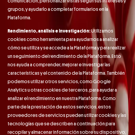
comunicación, personalizar vistas según sus intereses y
grupos, y ayudarlo a completar formularios en la
Plataforma.
Rendimiento, análisis e investigación:
Utilizamos
cookies como herramienta para ayudarnos a analizar
cómo se utiliza y se accede a la Plataforma y para realizar
un seguimiento del rendimiento de la Plataforma. Esto
nos ayuda a comprender, mejorar e investigar las
características y el contenido de la Plataforma. También
podemos utilizar otros servicios, como Google
Analytics u otras cookies de terceros, para ayudar a
analizar el rendimiento en nuestra Plataforma. Como
parte de la prestación de estos servicios, estos
proveedores de servicios pueden utilizar cookies y las
tecnologías que se describen a continuación para
recopilar y almacenar información sobre su dispositivo,