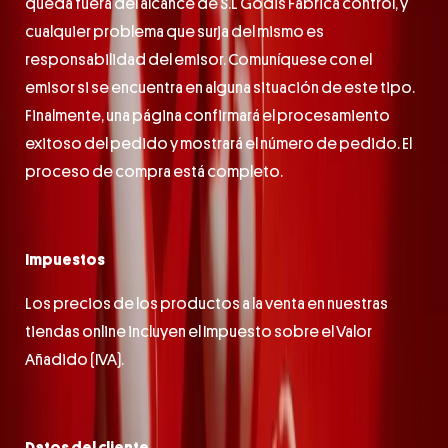
queda fuera del alcance de S.L Godis Fábrica control, y
cualquier problema que surja del mismo es
responsabilidad del emisor. Comuníquese con el
emisor si se encuentra en alguna situación de este tipo.
Finalmente, una página confirmará el procesamiento
exitoso del pedido y mostrará el número de pedido. El
proceso de compra está completo.
Impuestos
Los precios de los productos a la venta en nuestras
tiendas online incluyen el Impuesto sobre el Valor
Añadido (IVA).