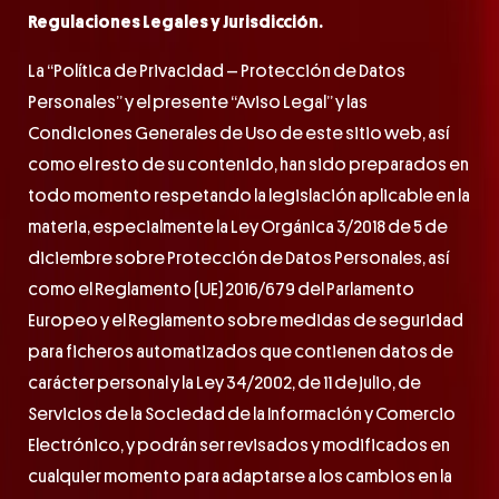
Regulaciones Legales y Jurisdicción.
La “Política de Privacidad – Protección de Datos
Personales” y el presente “Aviso Legal” y las
Condiciones Generales de Uso de este sitio web, así
como el resto de su contenido, han sido preparados en
todo momento respetando la legislación aplicable en la
materia, especialmente la Ley Orgánica 3/2018 de 5 de
diciembre sobre Protección de Datos Personales, así
como el Reglamento (UE) 2016/679 del Parlamento
Europeo y el Reglamento sobre medidas de seguridad
para ficheros automatizados que contienen datos de
carácter personal y la Ley 34/2002, de 11 de julio, de
Servicios de la Sociedad de la Información y Comercio
Electrónico, y podrán ser revisados y modificados en
cualquier momento para adaptarse a los cambios en la