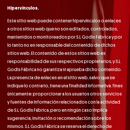
Hipervínculos.
Este sitio web puede contener hipervínculos o enlaces
a otros sitios web que no son editados, controlados,
mantenidos o monitoreados por S.L Godis Fábrica y por
lo tanto no es responsable del contenido de dichos
sitios web. El contenido de estos sitios web es
responsabilidad de sus respectivos propietarios, y S.L
Godis Fábrica no garantiza ni aprueba dicho contenido.
La presencia de enlaces en el sitio web, salvo que se
indique lo contrario, tiene una finalidad informativa. fines
únicamente: proporcionar a los usuarios otros servicios
y fuentes de información relacionados con la actividad
de S.L Godis Fábrica, pero en ningún caso implica
sugerencia, invitación o recomendación sobre los
mismos. S.L Godis Fábrica se reserva el derecho de