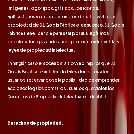
Todos los diseños, marcas comerciales, nombres,
imágenes, logotipos, gráficos, Los iconos,
aplicaciones y otros contenidos del sitio web son
propiedad de S.L Godis Fábrica o, en su caso, S.L Godis
Fábrica tiene licencia para usar por sus legítimos
propietarios, gozando así de protección industrial y
leyes de propiedad intelectual.
En ningún caso el acceso al sitio web implica que S.L
Godis Fábrica transfiriendo tales derechos a los
usuarios, reservándose la posibilidad de emprender
acciones legales contra los usuarios que violen los
Derechos de Propiedad Intelectual e Industrial.
Derechos de propiedad.