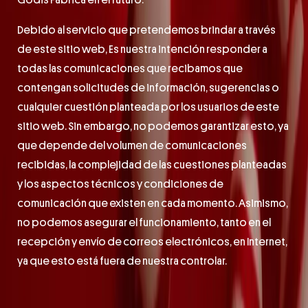
Godis Fábrica en el futuro.
Debido al servicio que pretendemos brindar a través
de este sitio web, Es nuestra intención responder a
todas las comunicaciones que recibamos que
contengan solicitudes de información, sugerencias o
cualquier cuestión planteada por los usuarios de este
sitio web. Sin embargo, no podemos garantizar esto, ya
que depende del volumen de comunicaciones
recibidas, la complejidad de las cuestiones planteadas
y los aspectos técnicos y condiciones de
comunicación que existen en cada momento. Asimismo,
no podemos asegurar el funcionamiento, tanto en el
recepción y envío de correos electrónicos, en Internet,
ya que esto está fuera de nuestra controlar.