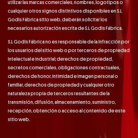
utilizar las marcas comerciales, nombres, logotipos o
cualquier otros signos distintivos disponibles en S.L
Godis Fábrica sitio web, deberán solicitar los
necesarios autorización escrita de S.L Godis Fábrica.
S.L Godis Fábrica no es responsable de la infracción por
los usuarios del sitio web o por terceros de propiedad
intelectual e industrial; derechos de propiedad,
secretos comerciales, obligaciones contractuales,
derechos de honor, intimidad e imagen personal o
familiar, derechos de propiedad y cualquier otro
naturaleza propia de terceros resultantes de la
transmisión, difusión, almacenamiento, suministro,
recepción, obtención o acceso al contenido de este
sitio web.