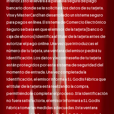
inferior. Esto le llevará a la pasarela segura de pago
bancario donde se le solicitará los datos de su tarjeta.
Visa y MasterCard han desarrollado un sistema seguro
para pagos en línea. El sistema de Comercio Electrónico
Seguro se basa en que el emisor de la tarjeta (banco o
caja de ahorros) identifica al titular de la tarjeta antes de
autorizar el pago online. Una vez que introduzcas el
número de tu tarjeta, una ventana del emisor pedirá tu
identificación. Los datos y la contraseña de tu tarjeta
están protegidos por este sistema de seguridad del
momento de entrada. Una vez completada la
identificación, el emisor informa a S.L Godis Fábrica que
el titular de la tarjeta está realizando la compra,
permitiéndole completar el proceso. Si la identificación
no fuera satisfactoria, el emisor informará a S.L Godis
Fábrica tomar las medidas adecuadas. Esta ventana