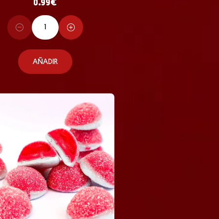
0.99
€
AÑADIR