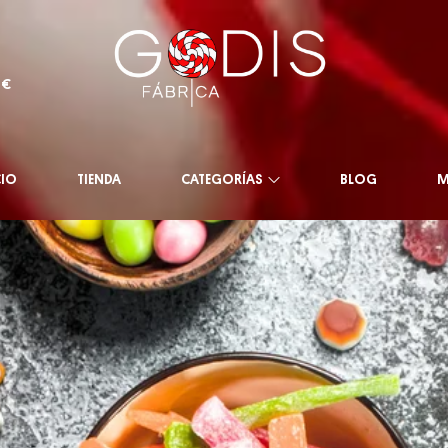
0€
CIO
TIENDA
CATEGORÍAS
BLOG
M