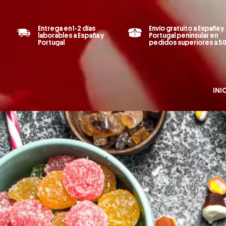
Entrega en 1-2 días
Envío gratuito a España y
laborables a España y
Portugal peninsular en
Portugal
pedidos superiores a 5
INI