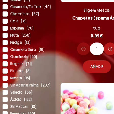
Caramelo/Toffee
(40)
Elige & Mezcla
Chocolate
(67)
Chupetes Espuma Á
Cola
(18)
Espuma
(70)
50g
Fruta
(230)
0.99
€
Fudge
(13)
Caramelo Duro
(19)
Gominola
(50)
Regaliz
(71)
AÑADIR
Piruleta
(8)
Menta
(15)
Sin Aceite Palma
(207)
Salado
(36)
Ácido
(122)
Sin Azúcar
(10)
Envuelto
(59)