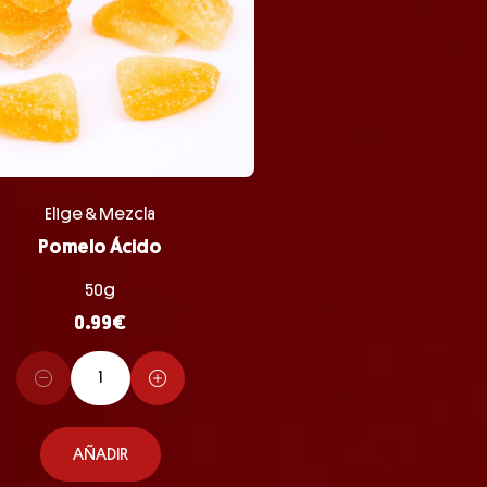
Elige & Mezcla
Pomelo Ácido
50g
0.99
€
AÑADIR