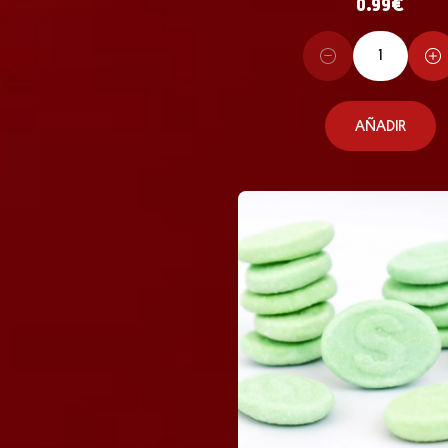
0.99
€
AÑADIR