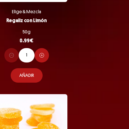
Elige & Mezcla
Regaliz con Limón
50g
0.99
€
AÑADIR