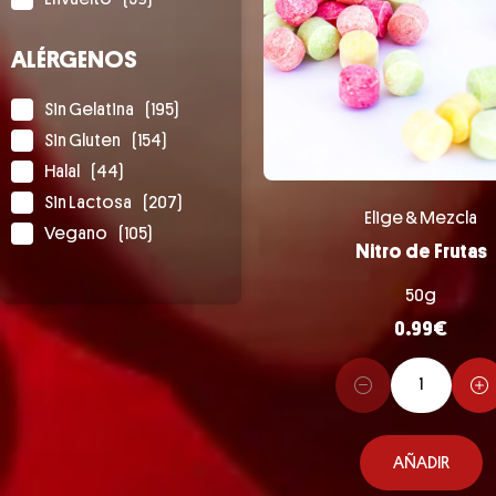
ALÉRGENOS
Sin Gelatina
(195)
Sin Gluten
(154)
Halal
(44)
Sin Lactosa
(207)
Elige & Mezcla
Vegano
(105)
Nitro de Frutas
50g
0.99
€
AÑADIR