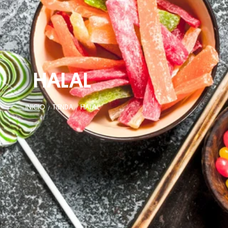
HALAL
INICIO
TIENDA
HALAL
/
/