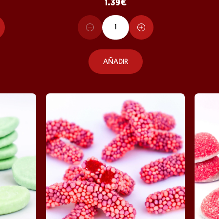
1.39
€
AÑADIR