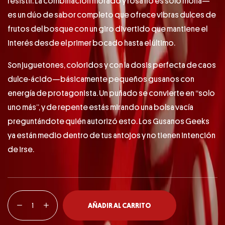
resistir. La combinación morado y rosa no es solo mona—
es un dúo de sabor completo que ofrece vibras dulces de
frutos del bosque con un giro divertido que mantiene el
interés desde el primer bocado hasta el último.
Son juguetones, coloridos y con la dosis perfecta de caos
dulce-ácido—básicamente pequeños gusanos con
energía de protagonista. Un puñado se convierte en “solo
uno más”, y de repente estás mirando una bolsa vacía
preguntándote quién autorizó esto. Los Gusanos Geeks
ya están medio dentro de tus antojos y no tienen intención
de irse.
AÑADIR AL CARRITO