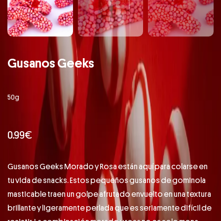
Gusanos Geeks
50g
0.99
€
Gusanos Geeks Morado y Rosa están aquí para colarse en
tu vida de snacks. Estos pequeños gusanos de gominola
masticable traen un golpe afrutado envuelto en una textura
brillante y ligeramente perlada que es seriamente difícil de