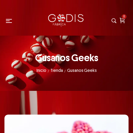
0
Gusanos Geeks
Inicio
Tienda
Gusanos Geeks
/
/